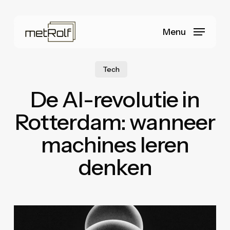
Skip
to
Menu
main
content
Tech
De AI-revolutie in
Rotterdam: wanneer
machines leren
denken