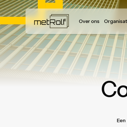
Skip
to
main
Over ons
Organisat
content
Co
Een 