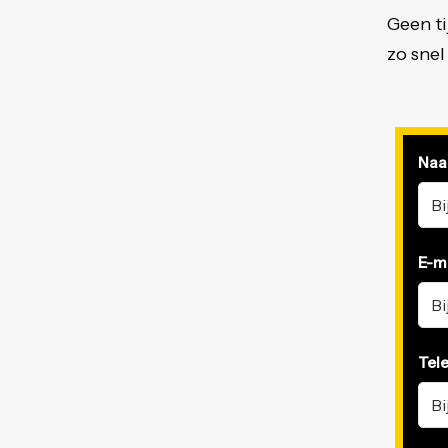
Geen ti
zo snel
Na
E-m
Tel