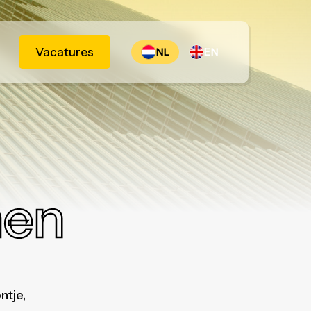
Vacatures
NL
EN
en
ntje,