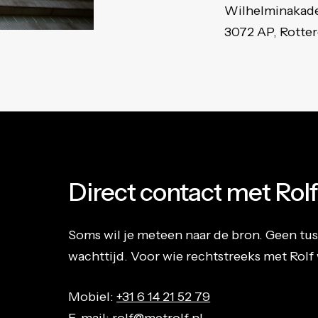
Wilhelminakade
3072 AP, Rotte
Direct
contact
met
Rol
Soms wil je meteen naar de bron. Geen tu
wachttijd. Voor wie rechtstreeks met Rolf 
Mobiel:
+31 6 14 21 52 79
E-mail:
rolf@metrolf.nl