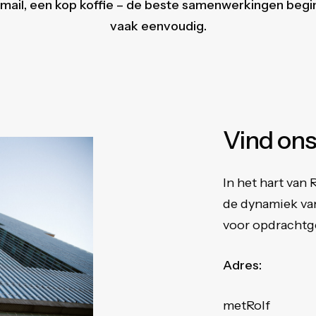
mail, een kop koffie – de beste samenwerkingen beg
vaak eenvoudig.
Vind
on
In het hart van
de dynamiek van
voor opdrachtge
Adres:
metRolf