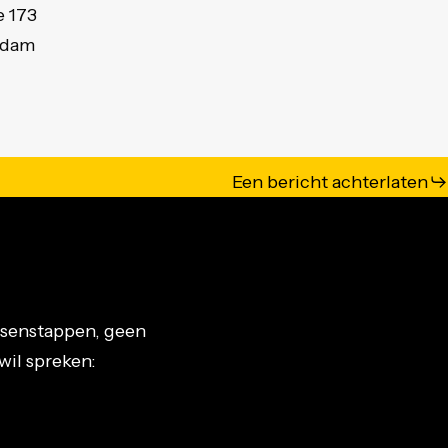
 173
rdam
Een bericht achterlaten
f
ssenstappen, geen
wil spreken: