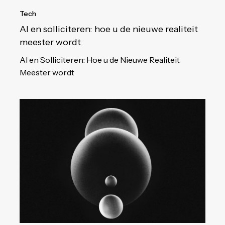
Tech
AI en solliciteren: hoe u de nieuwe realiteit
meester wordt
AI en Solliciteren: Hoe u de Nieuwe Realiteit
Meester wordt
De
AI-
revolutie
in
Rotterdam:
wanneer
machines
leren
denken