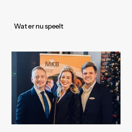
Wat er nu speelt
Samenwerkingsverband
met
De
Koning
Recruitement