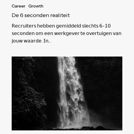
Career
Growth
De 6 seconden realiteit
𝖱𝖾𝖼𝗋𝗎𝗂𝗍𝖾𝗋𝗌 𝗁𝖾𝖻𝖻𝖾𝗇 𝗀𝖾𝗆𝗂𝖽𝖽𝖾𝗅𝖽 𝗌𝗅𝖾𝖼𝗁𝗍𝗌 𝟨-𝟣𝟢
𝗌𝖾𝖼𝗈𝗇𝖽𝖾𝗇 𝗈𝗆 𝖾𝖾𝗇 𝗐𝖾𝗋𝗄𝗀𝖾𝗏𝖾𝗋 𝗍𝖾 𝗈𝗏𝖾𝗋𝗍𝗎𝗂𝗀𝖾𝗇 𝗏𝖺𝗇
𝗃𝗈𝗎𝗐 𝗐𝖺𝖺𝗋𝖽𝖾. 𝖨𝗇…
AI
en
solliciteren:
hoe
u
de
nieuwe
realiteit
meester
wordt