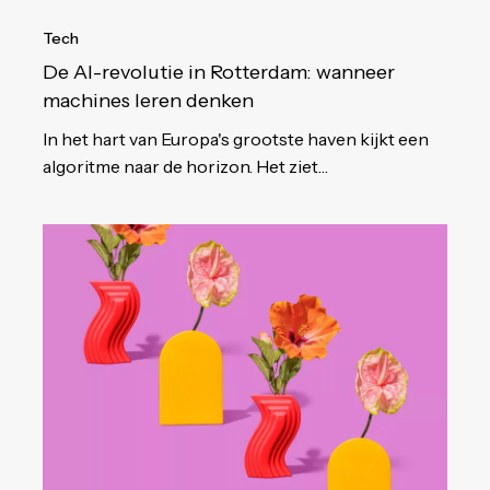
Tech
De AI-revolutie in Rotterdam: wanneer
machines leren denken
In het hart van Europa's grootste haven kijkt een
algoritme naar de horizon. Het ziet…
AI-
sollicitaties
herkennen:
handboek
voor
moderne
werkgevers
in
recruitment